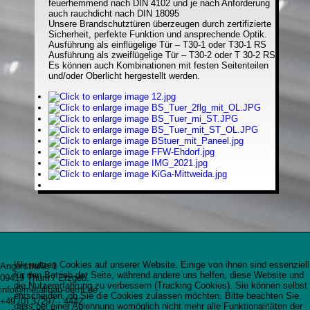
feuerhemmend nach DIN 4102 und je nach Anforderung
auch rauchdicht nach DIN 18095
Unsere Brandschutztüren überzeugen durch zertifizierte
Sicherheit, perfekte Funktion und ansprechende Optik.
Ausführung als einflügelige Tür – T30-1 oder T30-1 RS
Ausführung als zweiflügelige Tür – T30-2 oder T 30-2 RS
Es können auch Kombinationen mit festen Seitenteilen
und/oder Oberlicht hergestellt werden.
Wir nutzen Cookies auf unserer Website. Einige von ihnen sind essenziell
Angerstraße 1
für den Betrieb der Seite, während andere uns helfen, diese Website und
09419 Thum / Erzgeb.
die Nutzererfahrung zu verbessern (Tracking Cookies). Sie können selbst
info@metallbau-bernt.de
entscheiden, ob Sie die Cookies zulassen möchten. Bitte beachten Sie,
+49 (0) 37297 - 4442
dass bei einer Ablehnung womöglich nicht mehr alle Funktionalitäten der